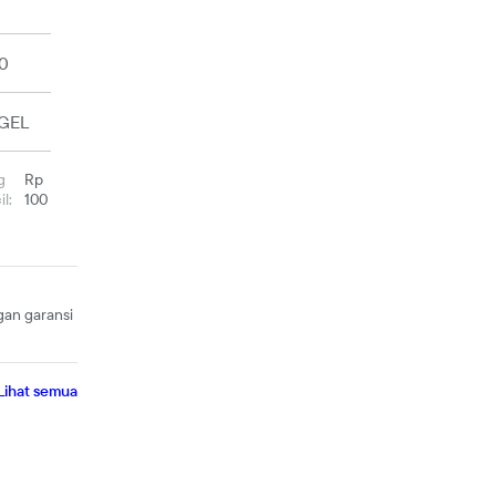
0
GEL
g
Rp
il:
100
an garansi
Lihat semua