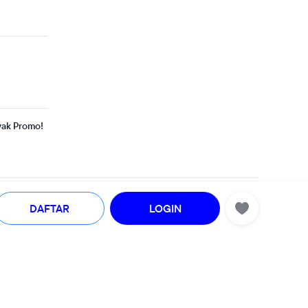
yak Promo!
Laporkan produk
DAFTAR
LOGIN