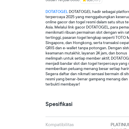
DOTATOGEL
DOTATOGEL hadir sebagai platfor
terpercaya 2025 yang menggabungkan keserua
online gacor dan togel resmi dalam satu situs te
Asia. Melalui link gacor DOTATOGEL, para pemai
menikmati ribuan permainan slot dengan win ra
tertinggi, pasaran togel lengkap seperti TOTO 
Singapore, dan Hongkong, serta transaksi cepat
QRIS dan e-wallet tanpa potongan. Dengan sis
keamanan mutakhir, layanan 24 jam, dan bonus
melimpah untuk setiap member aktif, DOTATO
menjadi bandar slot dan togel terpercaya yang 
memberikan peluang menang besar setiap hari
Segera daftar dan nikmati sensasi bermain di sit
resmi yang benar-benar gampang menang dan
terbukti membayar!
Spesifikasi
Kompatibilitas
PLATIN