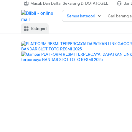
Masuk Dan Daftar Sekarang Di DOTATOGEL
Bant
Semua kategori
Kategori