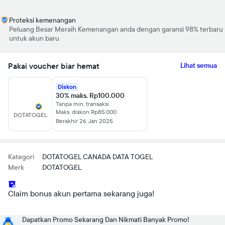
Proteksi kemenangan
Peluang Besar Meraih Kemenangan anda dengan garansi 98% terbaru
untuk akun baru
Pakai voucher biar hemat
Lihat semua
Diskon
30% maks. Rp100.000
Tanpa min. transaksi
Maks. diskon Rp85.000
DOTATOGEL
Berakhir 26 Jan 2025
Kategori
DOTATOGEL CANADA DATA TOGEL
Merk
DOTATOGEL
Claim bonus akun pertama sekarang juga!
Dapatkan Promo Sekarang Dan Nikmati Banyak Promo!