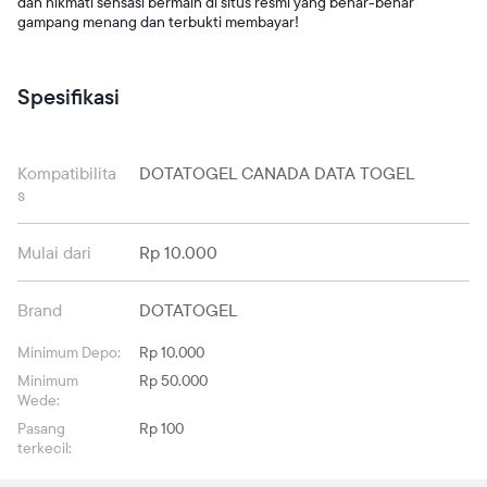
dan nikmati sensasi bermain di situs resmi yang benar-benar
gampang menang dan terbukti membayar!
Spesifikasi
Kompatibilita
DOTATOGEL CANADA DATA TOGEL
s
Mulai dari
Rp 10.000
Brand
DOTATOGEL
Minimum Depo:
Rp 10.000
Minimum
Rp 50.000
Wede:
Pasang
Rp 100
terkecil: