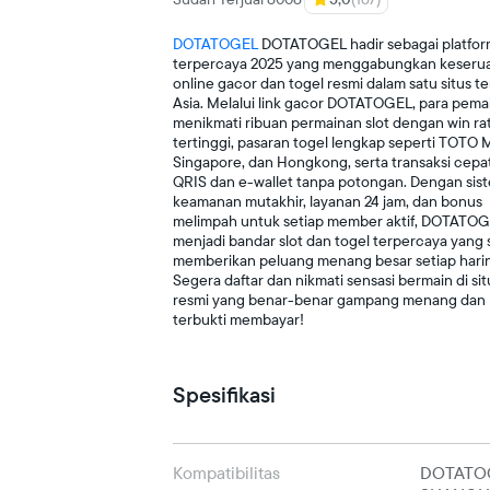
DOTATOGEL
DOTATOGEL hadir sebagai platfor
terpercaya 2025 yang menggabungkan keserua
online gacor dan togel resmi dalam satu situs te
Asia. Melalui link gacor DOTATOGEL, para pemai
menikmati ribuan permainan slot dengan win ra
tertinggi, pasaran togel lengkap seperti TOTO 
Singapore, dan Hongkong, serta transaksi cepat
QRIS dan e-wallet tanpa potongan. Dengan sis
keamanan mutakhir, layanan 24 jam, dan bonus
melimpah untuk setiap member aktif, DOTATO
menjadi bandar slot dan togel terpercaya yang 
memberikan peluang menang besar setiap hari
Segera daftar dan nikmati sensasi bermain di sit
resmi yang benar-benar gampang menang dan
terbukti membayar!
Spesifikasi
Kompatibilitas
DOTATO