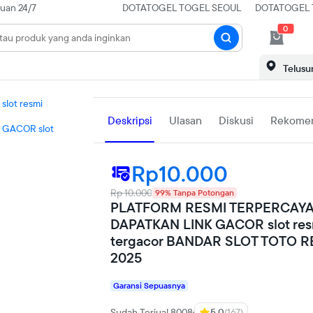
uan 24/7
DOTATOGEL TOGEL SEOUL
DOTATOGEL 
0
Telusur
Deskripsi
Ulasan
Diskusi
Rekomen
Rp10.000
Rp 10.000
99% Tanpa Potongan
PLATFORM RESMI TERPERCAYA
DAPATKAN LINK GACOR slot res
tergacor BANDAR SLOT TOTO R
2025
Garansi Sepuasnya
Sudah Terjual 8008
5,0
(167)