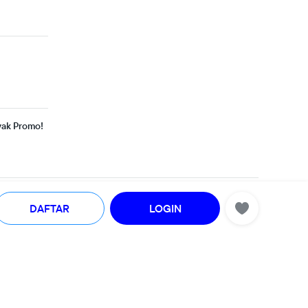
yak Promo!
Laporkan produk
DAFTAR
LOGIN