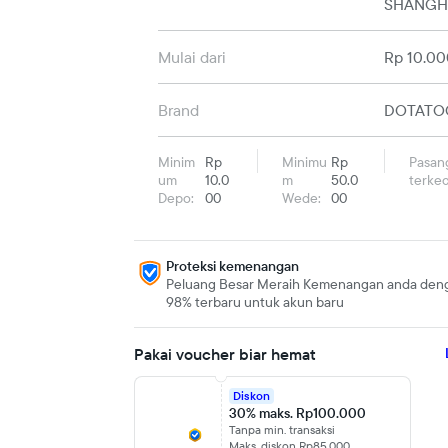
SHANGH
Mulai dari
Rp 10.00
Brand
DOTATO
Minim
Rp
Minimu
Rp
Pasan
um
10.0
m
50.0
terkec
Depo:
00
Wede:
00
Proteksi kemenangan
Peluang Besar Meraih Kemenangan anda deng
98% terbaru untuk akun baru
Pakai voucher biar hemat
Diskon
30% maks. Rp100.000
Tanpa min. transaksi
Maks. diskon Rp85.000