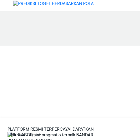
PLATFORM RESMI TERPERCAYA! DAPATKAN
LINK GACOR slot pragmatic terbaik BANDAR