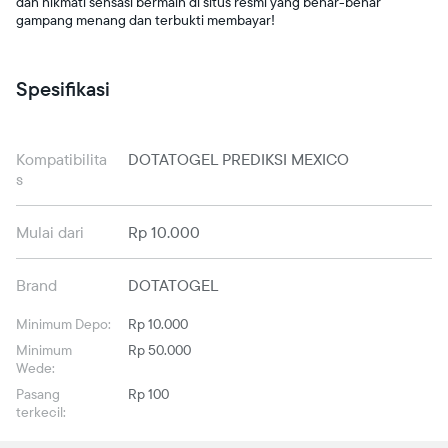
dan nikmati sensasi bermain di situs resmi yang benar-benar
gampang menang dan terbukti membayar!
Spesifikasi
Kompatibilita
DOTATOGEL PREDIKSI MEXICO
s
Mulai dari
Rp 10.000
Brand
DOTATOGEL
Minimum Depo:
Rp 10.000
Minimum
Rp 50.000
Wede:
Pasang
Rp 100
terkecil: