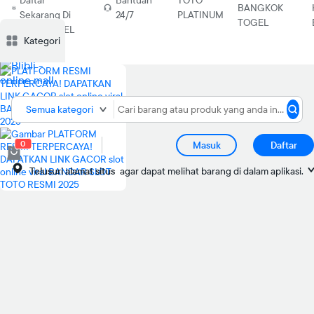
Daftar
Bantuan
TOTO
BANGKOK
Sekarang Di
24/7
PLATINUM
TOGEL
DOTATOGEL
Deskripsi
Deskripsi
Ulasan
Ulasan
Diskusi
Diskusi
Rekomendasi
Rekomendasi
Laporka
Laporka
Kategori
Semua kategori
0
Masuk
Daftar
Telusuri alamat situs
agar dapat melihat barang di dalam aplikasi.