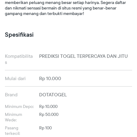
memberikan peluang menang besar setiap harinya. Segera daftar
dan nikmati sensasi bermain di situs resmi yang benar-benar
gampang menang dan terbukti membayar!
Spesifikasi
Kompatibilita
PREDIKSI TOGEL TERPERCAYA DAN JITU
s
Mulai dari
Rp 10.000
Brand
DOTATOGEL
Minimum Depo:
Rp 10.000
Minimum
Rp 50.000
Wede:
Pasang
Rp 100
terkecil: