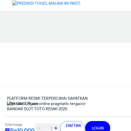
PLATFORM RESMI TERPERCAYA! DAPATKAN
LINK GACOR slot online pragmatic tergacor
BANDAR SLOT TOTO RESMI 2025
Total harga:
DAFTAR
1
LOGIN
Rp10.0
Rp10.000