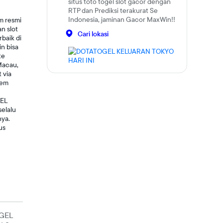
situs toto togel slot gacor dengan
RTP dan Prediksi terakurat Se
Indonesia, jaminan Gacor MaxWin!!
m resmi
n slot
Cari lokasi
rbaik di
n bisa
te
Macau,
 via
tem
GEL
selalu
nya.
us
GEL