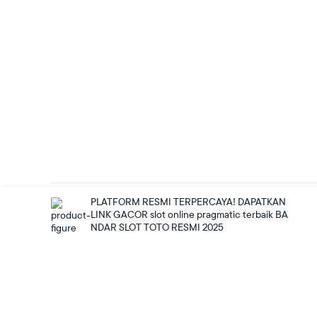
PLATFORM RESMI TERPERCAYA! DAPATKAN
Deskripsi
Ulasan
Diskusi
Rekomendasi
LINK GACOR slot online pragmatic terbaik BA
NDAR SLOT TOTO RESMI 2025