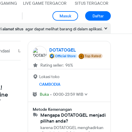
TFGAMING
LIVE GAME TERGACOR
SITUS TERGACOR
Masuk
Daftar
i alamat situs
agar dapat melihat barang di dalam aplikasi.
DOTATOGEL
dasi
Laporkan produk
Official Store
Top Rated
Rating seller: 96%
Lokasi toko
CAMBODIA
!
ine
Buka
•
00:00-23:59 WIB
T
Metode Kemenangan
Mengapa DOTATOGEL menjadi
pilihan anda?
karena DOTATOGEL menghadirkan