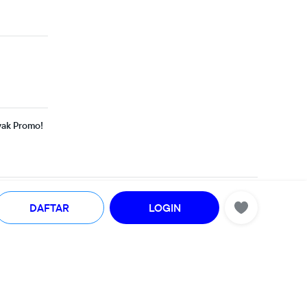
yak Promo!
Laporkan produk
DAFTAR
LOGIN