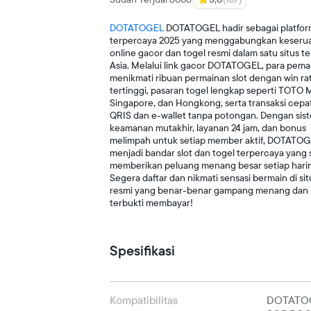
DOTATOGEL
DOTATOGEL hadir sebagai platfor
terpercaya 2025 yang menggabungkan keserua
online gacor dan togel resmi dalam satu situs te
Asia. Melalui link gacor DOTATOGEL, para pemai
menikmati ribuan permainan slot dengan win ra
tertinggi, pasaran togel lengkap seperti TOTO 
Singapore, dan Hongkong, serta transaksi cepat
QRIS dan e-wallet tanpa potongan. Dengan sis
keamanan mutakhir, layanan 24 jam, dan bonus
melimpah untuk setiap member aktif, DOTATO
menjadi bandar slot dan togel terpercaya yang 
memberikan peluang menang besar setiap hari
Segera daftar dan nikmati sensasi bermain di sit
resmi yang benar-benar gampang menang dan
terbukti membayar!
Spesifikasi
Kompatibilitas
DOTATO