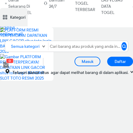
Daftar
Bantuan
LAS VEGAS
TOGEL
Sekarang Di
24/7
DATA
TERBESAR
DOTATOGEL
TOGEL
Deskripsi
Deskripsi
Ulasan
Ulasan
Diskusi
Diskusi
Rekomendasi
Rekomendasi
Laporkan p
Laporkan p
Kategori
Semua kategori
0
Masuk
Daftar
Telusuri alamat situs
agar dapat melihat barang di dalam aplikasi.