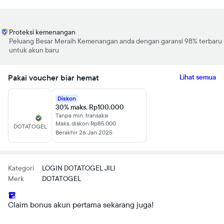
Proteksi kemenangan
Peluang Besar Meraih Kemenangan anda dengan garansi 98% terbaru
untuk akun baru
Pakai voucher biar hemat
Lihat semua
Diskon
30% maks. Rp100.000
Tanpa min. transaksi
Maks. diskon Rp85.000
DOTATOGEL
Berakhir 26 Jan 2025
Kategori
LOGIN DOTATOGEL JILI
Merk
DOTATOGEL
Claim bonus akun pertama sekarang juga!