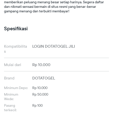
memberikan peluang menang besar setiap harinya. Segera daftar
dan nikmati sensasi bermain di situs resmi yang benar-benar
gampang menang dan terbukti membayar!
Spesifikasi
Kompatibilita
LOGIN DOTATOGEL JILI
s
Mulai dari
Rp 10.000
Brand
DOTATOGEL
Minimum Depo:
Rp 10.000
Minimum
Rp 50.000
Wede:
Pasang
Rp 100
terkecil: