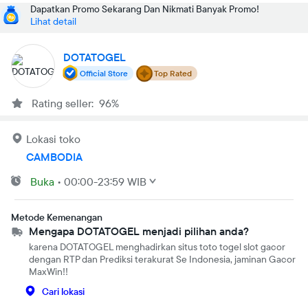
Dapatkan Promo Sekarang Dan Nikmati Banyak Promo!
Lihat detail
DOTATOGEL
Official Store
Top Rated
Rating seller: 96%
Lokasi toko
CAMBODIA
Buka
•
00:00-23:59 WIB
Metode Kemenangan
Mengapa DOTATOGEL menjadi pilihan anda?
karena DOTATOGEL menghadirkan situs toto togel slot gacor
dengan RTP dan Prediksi terakurat Se Indonesia, jaminan Gacor
MaxWin!!
Cari lokasi