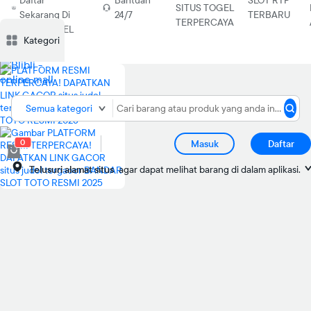
Daftar
Bantuan
SLOT RTP
SITUS TOGEL
Sekarang Di
24/7
TERBARU
TERPERCAYA
DOTATOGEL
Deskripsi
Deskripsi
Ulasan
Ulasan
Diskusi
Diskusi
Rekomendasi
Rekomendasi
Laporka
Laporka
Kategori
Semua kategori
0
Masuk
Daftar
Telusuri alamat situs
agar dapat melihat barang di dalam aplikasi.