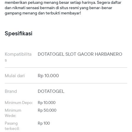
memberikan peluang menang besar setiap harinya. Segera daftar
dan nikmati sensasi bermain di situs resmi yang benar-benar
gampang menang dan terbukti membayar!
Spesifikasi
Kompatibilita
DOTATOGEL SLOT GACOR HARBANERO
s
Mulai dari
Rp 10.000
Brand
DOTATOGEL
Minimum Depo:
Rp 10.000
Minimum
Rp 50.000
Wede:
Pasang
Rp 100
terkecil: