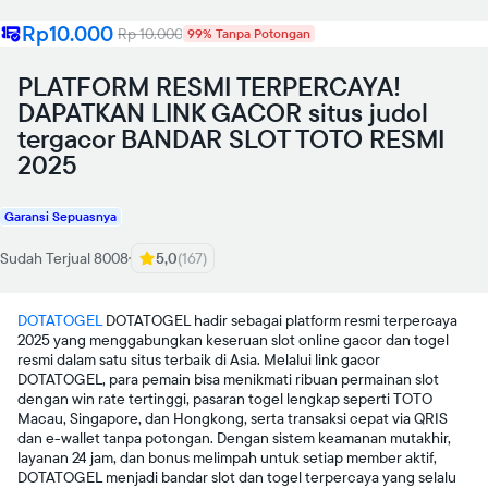
Rp10.000
Rp 10.000
99% Tanpa Potongan
PLATFORM RESMI TERPERCAYA!
DAPATKAN LINK GACOR situs judol
tergacor BANDAR SLOT TOTO RESMI
2025
Garansi Sepuasnya
Sudah Terjual 8008
5,0
(167)
DOTATOGEL
DOTATOGEL hadir sebagai platform resmi terpercaya
2025 yang menggabungkan keseruan slot online gacor dan togel
resmi dalam satu situs terbaik di Asia. Melalui link gacor
DOTATOGEL, para pemain bisa menikmati ribuan permainan slot
dengan win rate tertinggi, pasaran togel lengkap seperti TOTO
Macau, Singapore, dan Hongkong, serta transaksi cepat via QRIS
dan e-wallet tanpa potongan. Dengan sistem keamanan mutakhir,
layanan 24 jam, dan bonus melimpah untuk setiap member aktif,
DOTATOGEL menjadi bandar slot dan togel terpercaya yang selalu