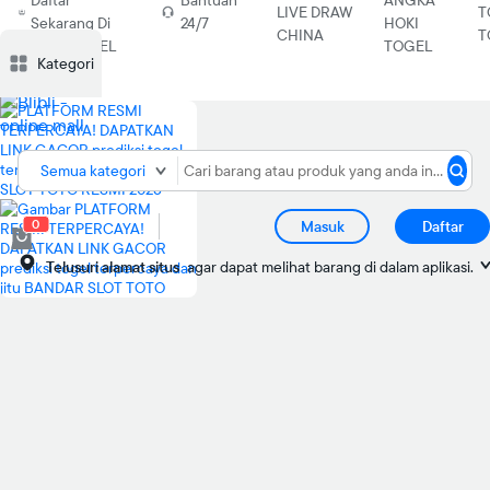
Daftar
Bantuan
ANGKA
LIVE DRAW
T
Sekarang Di
24/7
HOKI
CHINA
T
DOTATOGEL
TOGEL
Deskripsi
Deskripsi
Ulasan
Ulasan
Diskusi
Diskusi
Rekomendasi
Rekomendasi
Laporkan
Laporkan
Kategori
Semua kategori
0
Masuk
Daftar
Telusuri alamat situs
agar dapat melihat barang di dalam aplikasi.