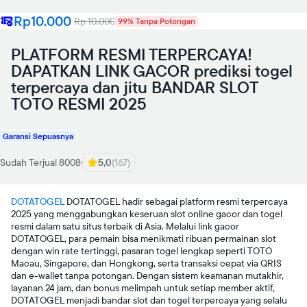
Rp10.000
Rp 10.000
99% Tanpa Potongan
PLATFORM RESMI TERPERCAYA!
DAPATKAN LINK GACOR prediksi togel
terpercaya dan jitu BANDAR SLOT
TOTO RESMI 2025
Garansi Sepuasnya
Sudah Terjual 8008
5,0
(167)
DOTATOGEL
DOTATOGEL hadir sebagai platform resmi terpercaya
2025 yang menggabungkan keseruan slot online gacor dan togel
resmi dalam satu situs terbaik di Asia. Melalui link gacor
DOTATOGEL, para pemain bisa menikmati ribuan permainan slot
dengan win rate tertinggi, pasaran togel lengkap seperti TOTO
Macau, Singapore, dan Hongkong, serta transaksi cepat via QRIS
dan e-wallet tanpa potongan. Dengan sistem keamanan mutakhir,
layanan 24 jam, dan bonus melimpah untuk setiap member aktif,
DOTATOGEL menjadi bandar slot dan togel terpercaya yang selalu