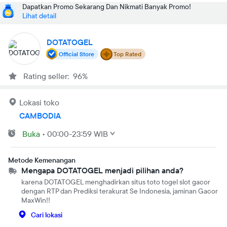
Dapatkan Promo Sekarang Dan Nikmati Banyak Promo!
Lihat detail
DOTATOGEL
Official Store
Top Rated
Rating seller: 96%
Lokasi toko
CAMBODIA
Buka
•
00:00-23:59 WIB
Metode Kemenangan
Mengapa DOTATOGEL menjadi pilihan anda?
karena DOTATOGEL menghadirkan situs toto togel slot gacor
dengan RTP dan Prediksi terakurat Se Indonesia, jaminan Gacor
MaxWin!!
Cari lokasi