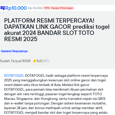
Rp10.000
Rp 10.000
99% Tanpa Potongan
PLATFORM RESMI TERPERCAYA!
DAPATKAN LINK GACOR prediksi togel
akurat 2024 BANDAR SLOT TOTO
RESMI 2025
Garansi Sepuasnya
Sudah Terjual 8008
5,0
(167)
DOTATOGEL
DOTATOGEL hadir sebagai platform resmi terpercaya
2025 yang menggabungkan keseruan slot online gacor dan togel
resmi dalam satu situs terbaik di Asia. Melalui link gacor
DOTATOGEL, para pemain bisa menikmati ribuan permainan slot
dengan win rate tertinggi, pasaran togel lengkap seperti TOTO
Macau, Singapore, dan Hongkong, serta transaksi cepat via QRIS
dan e-wallet tanpa potongan. Dengan sistem keamanan mutakhir,
layanan 24 jam, dan bonus melimpah untuk setiap member aktif,
DOTATOGEL menjadi bandar slot dan togel terpercaya yang selalu