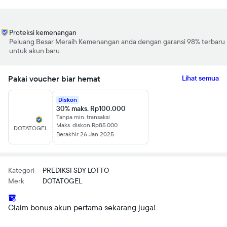
Proteksi kemenangan
Peluang Besar Meraih Kemenangan anda dengan garansi 98% terbaru
untuk akun baru
Pakai voucher biar hemat
Lihat semua
Diskon
30% maks. Rp100.000
Tanpa min. transaksi
Maks. diskon Rp85.000
DOTATOGEL
Berakhir 26 Jan 2025
Kategori
PREDIKSI SDY LOTTO
Merk
DOTATOGEL
Claim bonus akun pertama sekarang juga!