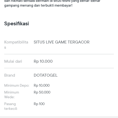
dan nikmati sensasi bermain di situs resmi yang benar-benar
gampang menang dan terbukti membayar!
Spesifikasi
Kompatibilita
SITUS LIVE GAME TERGACOR
s
Mulai dari
Rp 10.000
Brand
DOTATOGEL
Minimum Depo:
Rp 10.000
Minimum
Rp 50.000
Wede:
Pasang
Rp 100
terkecil: