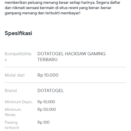
memberikan peluang menang besar setiap harinya. Segera daftar
dan nikmati sensasi bermain di situs resmi yang benar-benar
gampang menang dan terbukti membayar!
Spesifikasi
Kompatibilita
DOTATOGEL HACKSAW GAMING
s
TERBARU
Mulai dari
Rp 10.000
Brand
DOTATOGEL
Minimum Depo:
Rp 10.000
Minimum
Rp 50.000
Wede:
Pasang
Rp 100
terkecil: