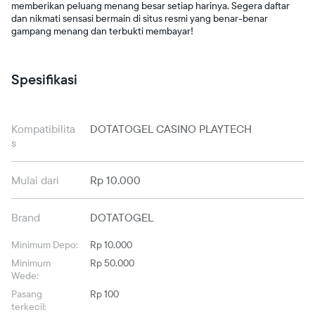
memberikan peluang menang besar setiap harinya. Segera daftar
dan nikmati sensasi bermain di situs resmi yang benar-benar
gampang menang dan terbukti membayar!
Spesifikasi
Kompatibilita
DOTATOGEL CASINO PLAYTECH
s
Mulai dari
Rp 10.000
Brand
DOTATOGEL
Minimum Depo:
Rp 10.000
Minimum
Rp 50.000
Wede:
Pasang
Rp 100
terkecil: