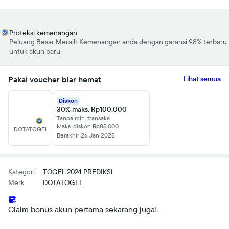
Proteksi kemenangan
Peluang Besar Meraih Kemenangan anda dengan garansi 98% terbaru
untuk akun baru
Pakai voucher biar hemat
Lihat semua
Diskon
30% maks. Rp100.000
Tanpa min. transaksi
Maks. diskon Rp85.000
DOTATOGEL
Berakhir 26 Jan 2025
Kategori
TOGEL 2024 PREDIKSI
Merk
DOTATOGEL
Claim bonus akun pertama sekarang juga!