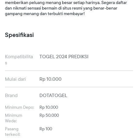
memberikan peluang menang besar setiap harinya. Segera daftar
dan nikmati sensasi bermain di situs resmi yang benar-benar
gampang menang dan terbukti membayar!
Spesifikasi
Kompatibilita
TOGEL 2024 PREDIKSI
s
Mulai dari
Rp 10.000
Brand
DOTATOGEL
Minimum Depo:
Rp 10.000
Minimum
Rp 50.000
Wede:
Pasang
Rp 100
terkecil: