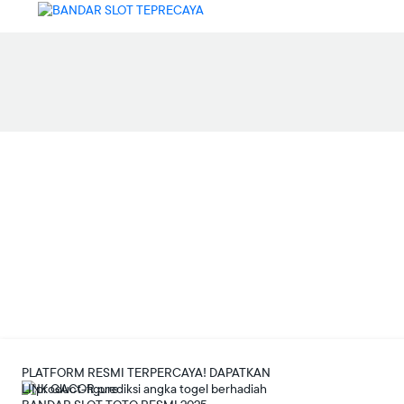
PLATFORM RESMI TERPERCAYA! DAPATKAN
LINK GACOR prediksi angka togel berhadiah