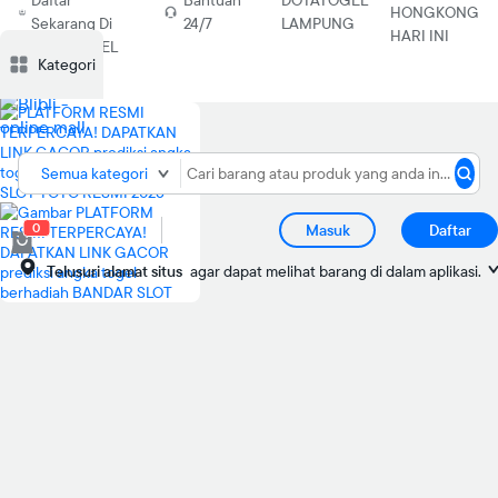
Daftar
Bantuan
DOTATOGEL
HONGKONG
Sekarang Di
24/7
LAMPUNG
HARI INI
DOTATOGEL
Deskripsi
Deskripsi
Ulasan
Ulasan
Diskusi
Diskusi
Rekomendasi
Rekomendasi
Lapor
Lapor
Kategori
Semua kategori
0
Masuk
Daftar
Telusuri alamat situs
agar dapat melihat barang di dalam aplikasi.