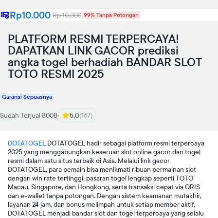
Rp10.000
Rp 10.000
99% Tanpa Potongan
PLATFORM RESMI TERPERCAYA!
DAPATKAN LINK GACOR prediksi
angka togel berhadiah BANDAR SLOT
TOTO RESMI 2025
Garansi Sepuasnya
Sudah Terjual 8008
5,0
(167)
DOTATOGEL
DOTATOGEL hadir sebagai platform resmi terpercaya
2025 yang menggabungkan keseruan slot online gacor dan togel
resmi dalam satu situs terbaik di Asia. Melalui link gacor
DOTATOGEL, para pemain bisa menikmati ribuan permainan slot
dengan win rate tertinggi, pasaran togel lengkap seperti TOTO
Macau, Singapore, dan Hongkong, serta transaksi cepat via QRIS
dan e-wallet tanpa potongan. Dengan sistem keamanan mutakhir,
layanan 24 jam, dan bonus melimpah untuk setiap member aktif,
DOTATOGEL menjadi bandar slot dan togel terpercaya yang selalu