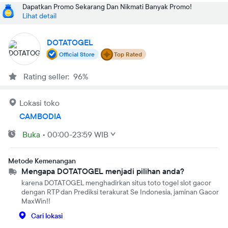
Dapatkan Promo Sekarang Dan Nikmati Banyak Promo!
Lihat detail
DOTATOGEL
Official Store
Top Rated
Rating seller: 96%
Lokasi toko
CAMBODIA
Buka
•
00:00-23:59 WIB
Metode Kemenangan
Mengapa DOTATOGEL menjadi pilihan anda?
karena DOTATOGEL menghadirkan situs toto togel slot gacor
dengan RTP dan Prediksi terakurat Se Indonesia, jaminan Gacor
MaxWin!!
Cari lokasi