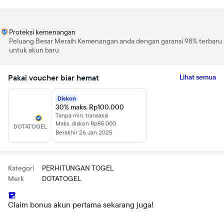
Proteksi kemenangan
Peluang Besar Meraih Kemenangan anda dengan garansi 98% terbaru
untuk akun baru
Pakai voucher biar hemat
Lihat semua
Diskon
30% maks. Rp100.000
Tanpa min. transaksi
Maks. diskon Rp85.000
DOTATOGEL
Berakhir 26 Jan 2025
Kategori
PERHITUNGAN TOGEL
Merk
DOTATOGEL
Claim bonus akun pertama sekarang juga!