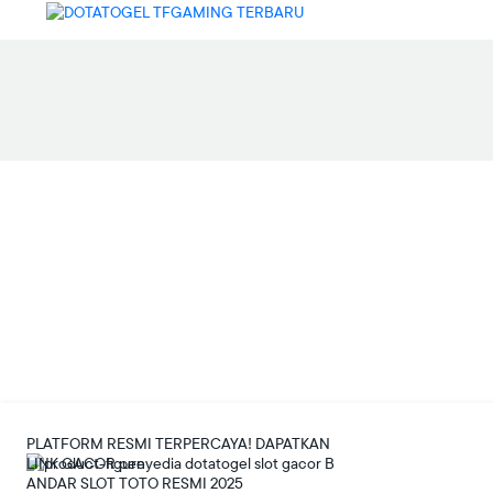
PLATFORM RESMI TERPERCAYA! DAPATKAN
LINK GACOR penyedia dotatogel slot gacor B
ANDAR SLOT TOTO RESMI 2025