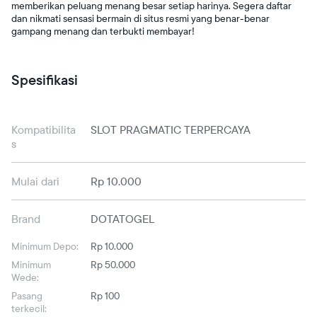
memberikan peluang menang besar setiap harinya. Segera daftar
dan nikmati sensasi bermain di situs resmi yang benar-benar
gampang menang dan terbukti membayar!
Spesifikasi
Kompatibilita
SLOT PRAGMATIC TERPERCAYA
s
Mulai dari
Rp 10.000
Brand
DOTATOGEL
Minimum Depo:
Rp 10.000
Minimum
Rp 50.000
Wede:
Pasang
Rp 100
terkecil: