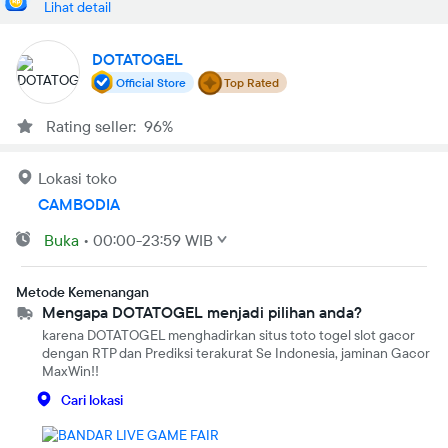
Lihat detail
DOTATOGEL
Official Store
Top Rated
Rating seller: 96%
Lokasi toko
CAMBODIA
Buka
•
00:00-23:59 WIB
Metode Kemenangan
Mengapa DOTATOGEL menjadi pilihan anda?
karena DOTATOGEL menghadirkan situs toto togel slot gacor
dengan RTP dan Prediksi terakurat Se Indonesia, jaminan Gacor
MaxWin!!
Cari lokasi