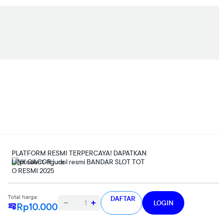
PLATFORM RESMI TERPERCAYA! DAPATKAN
LINK GACOR judol resmi BANDAR SLOT TOT
O RESMI 2025
Total harga:
DAFTAR
1
LOGIN
Rp10.0
Rp10.000
00