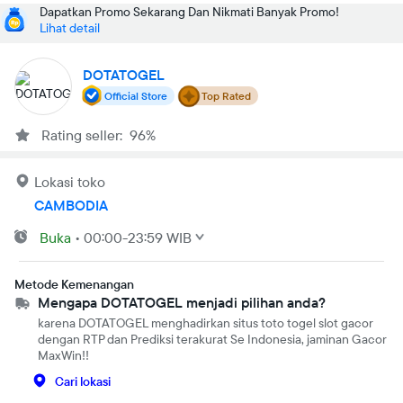
Dapatkan Promo Sekarang Dan Nikmati Banyak Promo!
Lihat detail
DOTATOGEL
Official Store
Top Rated
Rating seller: 96%
Lokasi toko
CAMBODIA
Buka
•
00:00-23:59 WIB
Metode Kemenangan
Mengapa DOTATOGEL menjadi pilihan anda?
karena DOTATOGEL menghadirkan situs toto togel slot gacor
dengan RTP dan Prediksi terakurat Se Indonesia, jaminan Gacor
MaxWin!!
Cari lokasi