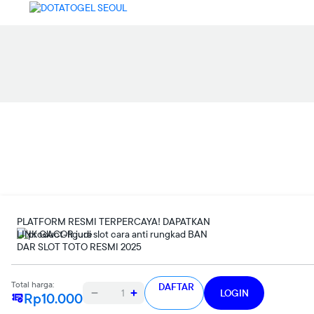
PLATFORM RESMI TERPERCAYA! DAPATKAN
LINK GACOR judi slot cara anti rungkad BAN
DAR SLOT TOTO RESMI 2025
Total harga:
DAFTAR
1
LOGIN
Rp10.0
Rp10.000
00