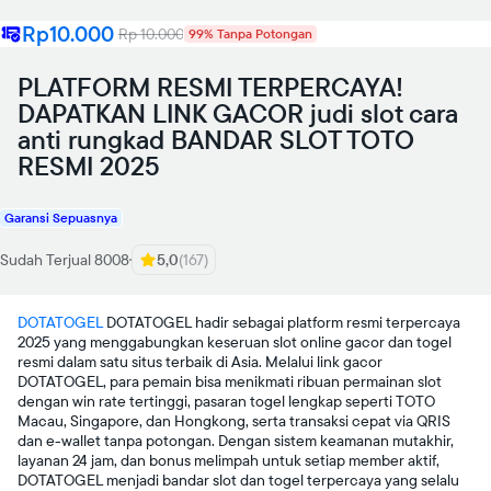
Rp10.000
Rp 10.000
99% Tanpa Potongan
PLATFORM RESMI TERPERCAYA!
DAPATKAN LINK GACOR judi slot cara
anti rungkad BANDAR SLOT TOTO
RESMI 2025
Garansi Sepuasnya
Sudah Terjual 8008
5,0
(167)
DOTATOGEL
DOTATOGEL hadir sebagai platform resmi terpercaya
2025 yang menggabungkan keseruan slot online gacor dan togel
resmi dalam satu situs terbaik di Asia. Melalui link gacor
DOTATOGEL, para pemain bisa menikmati ribuan permainan slot
dengan win rate tertinggi, pasaran togel lengkap seperti TOTO
Macau, Singapore, dan Hongkong, serta transaksi cepat via QRIS
dan e-wallet tanpa potongan. Dengan sistem keamanan mutakhir,
layanan 24 jam, dan bonus melimpah untuk setiap member aktif,
DOTATOGEL menjadi bandar slot dan togel terpercaya yang selalu