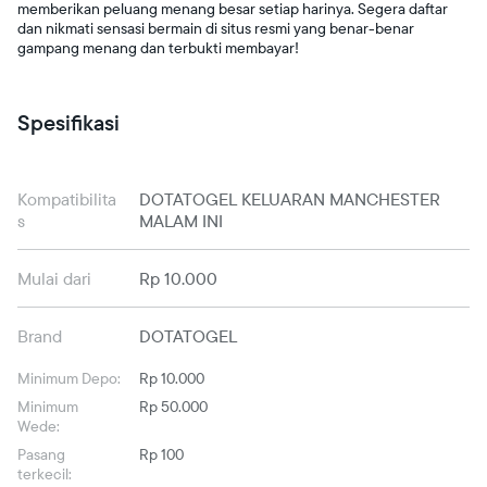
memberikan peluang menang besar setiap harinya. Segera daftar
dan nikmati sensasi bermain di situs resmi yang benar-benar
gampang menang dan terbukti membayar!
Spesifikasi
Kompatibilita
DOTATOGEL KELUARAN MANCHESTER
s
MALAM INI
Mulai dari
Rp 10.000
Brand
DOTATOGEL
Minimum Depo:
Rp 10.000
Minimum
Rp 50.000
Wede:
Pasang
Rp 100
terkecil: