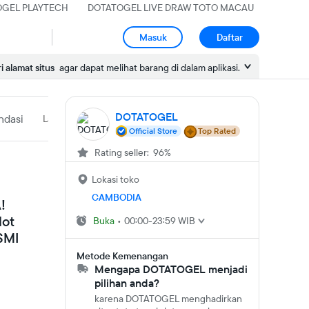
OGEL PLAYTECH
DOTATOGEL LIVE DRAW TOTO MACAU
Masuk
Daftar
i alamat situs
agar dapat melihat barang di dalam aplikasi.
DOTATOGEL
dasi
Laporkan produk
Official Store
Top Rated
Rating seller: 96%
Lokasi toko
CAMBODIA
!
ot
Buka
•
00:00-23:59 WIB
SMI
Metode Kemenangan
Mengapa DOTATOGEL menjadi
pilihan anda?
karena DOTATOGEL menghadirkan