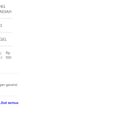
NG
ADIAH
0
GEL
g
Rp
il:
100
an garansi
Lihat semua