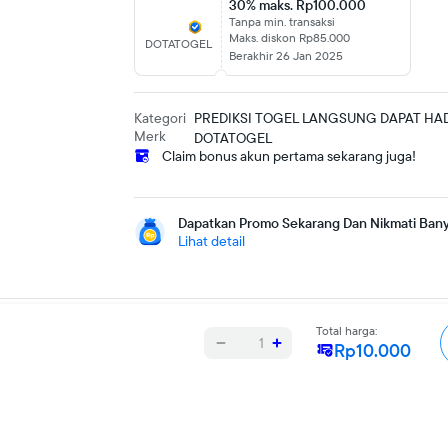
30% maks. Rp100.000
Tanpa min. transaksi
Maks. diskon Rp85.000
DOTATOGEL
Berakhir 26 Jan 2025
Kategori
PREDIKSI TOGEL LANGSUNG DAPAT HA
Merk
DOTATOGEL
Claim bonus akun pertama sekarang juga!
Dapatkan Promo Sekarang Dan Nikmati Ban
Lihat detail
Total harga:
1
Rp10.000