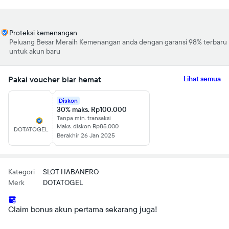
Proteksi kemenangan
Peluang Besar Meraih Kemenangan anda dengan garansi 98% terbaru
untuk akun baru
Pakai voucher biar hemat
Lihat semua
Diskon
30% maks. Rp100.000
Tanpa min. transaksi
Maks. diskon Rp85.000
DOTATOGEL
Berakhir 26 Jan 2025
Kategori
SLOT HABANERO
Merk
DOTATOGEL
Claim bonus akun pertama sekarang juga!