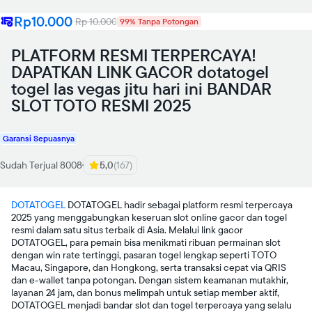
Rp10.000
Rp 10.000
99% Tanpa Potongan
PLATFORM RESMI TERPERCAYA!
DAPATKAN LINK GACOR dotatogel
togel las vegas jitu hari ini BANDAR
SLOT TOTO RESMI 2025
Garansi Sepuasnya
Sudah Terjual 8008
5,0
(167)
DOTATOGEL
DOTATOGEL hadir sebagai platform resmi terpercaya
2025 yang menggabungkan keseruan slot online gacor dan togel
resmi dalam satu situs terbaik di Asia. Melalui link gacor
DOTATOGEL, para pemain bisa menikmati ribuan permainan slot
dengan win rate tertinggi, pasaran togel lengkap seperti TOTO
Macau, Singapore, dan Hongkong, serta transaksi cepat via QRIS
dan e-wallet tanpa potongan. Dengan sistem keamanan mutakhir,
layanan 24 jam, dan bonus melimpah untuk setiap member aktif,
DOTATOGEL menjadi bandar slot dan togel terpercaya yang selalu