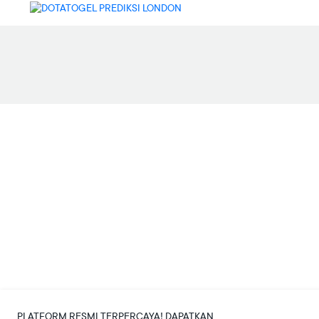
PLATFORM RESMI TERPERCAYA! DAPATKAN