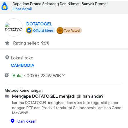
Dapatkan Promo Sekarang Dan Nikmati Banyak Promo!
Lihat detail
DOTATOGEL
Official Store
Top Rated
Rating seller: 96%
Lokasi toko
CAMBODIA
Buka
•
00:00-23:59 WIB
Metode Kemenangan
Mengapa DOTATOGEL menjadi pilihan anda?
karena DOTATOGEL menghadirkan situs toto togel slot gacor
dengan RTP dan Prediksi terakurat Se Indonesia, jaminan Gacor
MaxWin!!
Cari lokasi