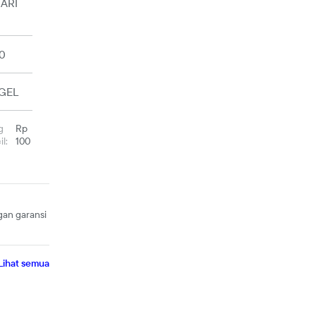
ARI
0
GEL
g
Rp
il:
100
an garansi
Lihat semua