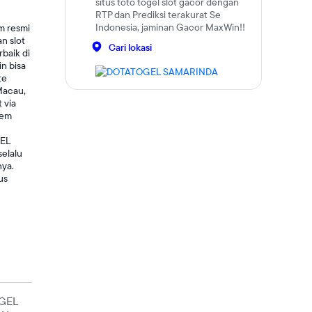
situs toto togel slot gacor dengan
RTP dan Prediksi terakurat Se
Indonesia, jaminan Gacor MaxWin!!
m resmi
n slot
Cari lokasi
rbaik di
n bisa
te
Macau,
 via
tem
GEL
selalu
nya.
us
GEL