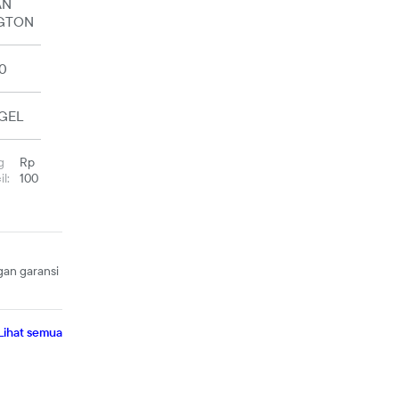
AN
GTON
0
GEL
g
Rp
il:
100
an garansi
Lihat semua