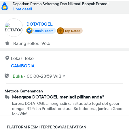
Dapatkan Promo Sekarang Dan Nikmati Banyak Promo!
Lihat detail
DOTATOGEL
Official Store
Top Rated
Rating seller: 96%
Lokasi toko
CAMBODIA
Buka
•
00:00-23:59 WIB
Metode Kemenangan
Mengapa DOTATOGEL menjadi pilihan anda?
karena DOTATOGEL menghadirkan situs toto togel slot gacor
dengan RTP dan Prediksi terakurat Se Indonesia, jaminan Gacor
MaxWin!!
Cari lokasi
PLATFORM RESMI TERPERCAYA! DAPATKAN