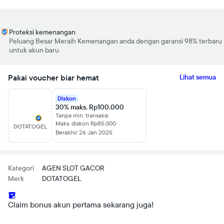
Proteksi kemenangan
Peluang Besar Meraih Kemenangan anda dengan garansi 98% terbaru
untuk akun baru
Pakai voucher biar hemat
Lihat semua
Diskon
30% maks. Rp100.000
Tanpa min. transaksi
Maks. diskon Rp85.000
DOTATOGEL
Berakhir 26 Jan 2025
Kategori
AGEN SLOT GACOR
Merk
DOTATOGEL
Claim bonus akun pertama sekarang juga!