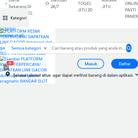
Daftar
Bantuan
ANGKA
TOGEL
ONLIN
Sekarang Di
24/7
JITU
JITU 2D
PASTI
DOTATOGEL
PANE
Deskripsi
Deskripsi
Ulasan
Ulasan
Diskusi
Diskusi
Rekomendasi
Rekomendasi
Laporkan p
Laporkan p
Kategori
Semua kategori
0
Masuk
Daftar
Telusuri alamat situs
agar dapat melihat barang di dalam aplikasi.