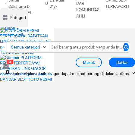
Daftar
Bantuan
GAME SLOT
DARI
Sekarang Di
24/7
TERFAVORIT
KOMUNITAS
DOTATOGEL
AHLI
Deskripsi
Deskripsi
Ulasan
Ulasan
Diskusi
Diskusi
Rekomendasi
Rekomendasi
Lapo
Lapo
Kategori
Semua kategori
0
Masuk
Daftar
Telusuri alamat situs
agar dapat melihat barang di dalam aplikasi.