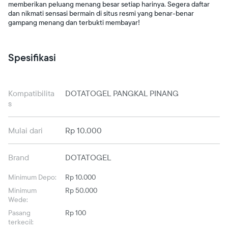
memberikan peluang menang besar setiap harinya. Segera daftar
dan nikmati sensasi bermain di situs resmi yang benar-benar
gampang menang dan terbukti membayar!
Spesifikasi
Kompatibilita
DOTATOGEL PANGKAL PINANG
s
Mulai dari
Rp 10.000
Brand
DOTATOGEL
Minimum Depo:
Rp 10.000
Minimum
Rp 50.000
Wede:
Pasang
Rp 100
terkecil: