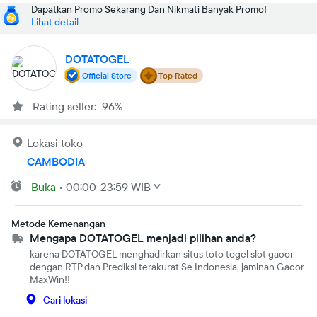
Dapatkan Promo Sekarang Dan Nikmati Banyak Promo!
Lihat detail
DOTATOGEL
Official Store
Top Rated
Rating seller: 96%
Lokasi toko
CAMBODIA
Buka
•
00:00-23:59 WIB
Metode Kemenangan
Mengapa DOTATOGEL menjadi pilihan anda?
karena DOTATOGEL menghadirkan situs toto togel slot gacor
dengan RTP dan Prediksi terakurat Se Indonesia, jaminan Gacor
MaxWin!!
Cari lokasi