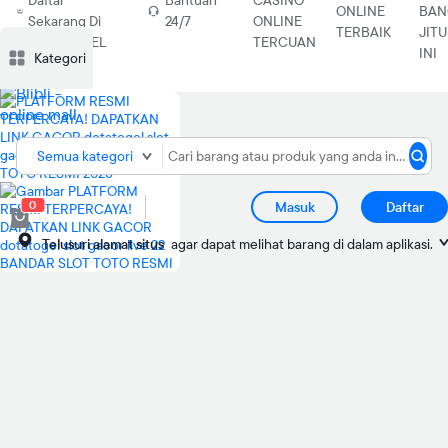
Daftar
Bantuan
CASINO
ONLINE
BAN
Sekarang Di
24/7
ONLINE
TERBAIK
JITU
DOTATOGEL
TERCUAN
INI
Deskripsi
Deskripsi
Ulasan
Ulasan
Diskusi
Diskusi
Rekomendasi
Rekomendasi
Laporkan p
Laporkan p
Kategori
Semua kategori
0
Masuk
Daftar
Telusuri alamat situs
agar dapat melihat barang di dalam aplikasi.