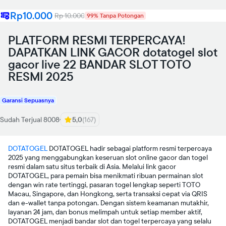
Rp10.000
Rp 10.000
99% Tanpa Potongan
PLATFORM RESMI TERPERCAYA!
DAPATKAN LINK GACOR dotatogel slot
gacor live 22 BANDAR SLOT TOTO
RESMI 2025
Garansi Sepuasnya
Sudah Terjual 8008
5,0
(167)
DOTATOGEL
DOTATOGEL hadir sebagai platform resmi terpercaya
2025 yang menggabungkan keseruan slot online gacor dan togel
resmi dalam satu situs terbaik di Asia. Melalui link gacor
DOTATOGEL, para pemain bisa menikmati ribuan permainan slot
dengan win rate tertinggi, pasaran togel lengkap seperti TOTO
Macau, Singapore, dan Hongkong, serta transaksi cepat via QRIS
dan e-wallet tanpa potongan. Dengan sistem keamanan mutakhir,
layanan 24 jam, dan bonus melimpah untuk setiap member aktif,
DOTATOGEL menjadi bandar slot dan togel terpercaya yang selalu