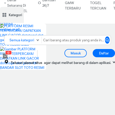
Daftar
Bantuan
GMW
TOGEL
Sekarang Di
24/7
TERBARU
TERCUAN
DOTATOGEL
Deskripsi
Deskripsi
Ulasan
Ulasan
Diskusi
Diskusi
Rekomendasi
Rekomendasi
Laporkan p
Laporkan p
Kategori
Semua kategori
0
Masuk
Daftar
Telusuri alamat situs
agar dapat melihat barang di dalam aplikasi.