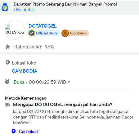
Dapatkan Promo Sekarang Dan Nikmati Banyak Promo!
Lihat detail
DOTATOGEL
Official Store
Top Rated
Rating seller: 96%
Lokasi toko
CAMBODIA
Buka
•
00:00-23:59 WIB
Metode Kemenangan
Mengapa DOTATOGEL menjadi pilihan anda?
karena DOTATOGEL menghadirkan situs toto togel slot gacor
dengan RTP dan Prediksi terakurat Se Indonesia, jaminan Gacor
MaxWin!!
Cari lokasi