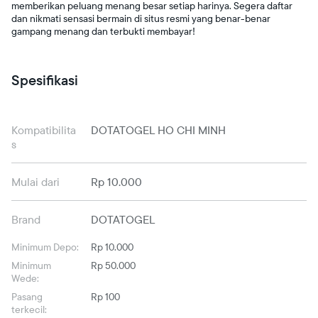
memberikan peluang menang besar setiap harinya. Segera daftar
dan nikmati sensasi bermain di situs resmi yang benar-benar
gampang menang dan terbukti membayar!
Spesifikasi
Kompatibilita
DOTATOGEL HO CHI MINH
s
Mulai dari
Rp 10.000
Brand
DOTATOGEL
Minimum Depo:
Rp 10.000
Minimum
Rp 50.000
Wede:
Pasang
Rp 100
terkecil: