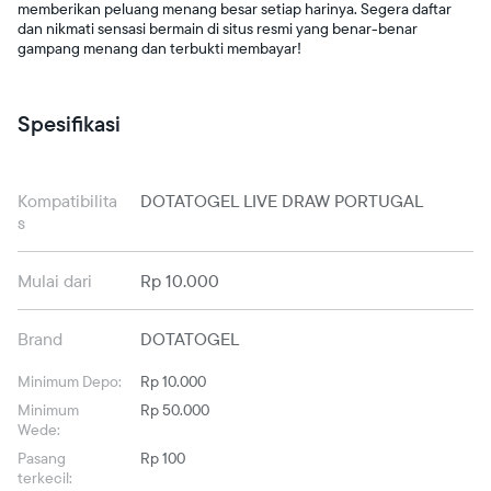
memberikan peluang menang besar setiap harinya. Segera daftar
dan nikmati sensasi bermain di situs resmi yang benar-benar
gampang menang dan terbukti membayar!
Spesifikasi
Kompatibilita
DOTATOGEL LIVE DRAW PORTUGAL
s
Mulai dari
Rp 10.000
Brand
DOTATOGEL
Minimum Depo:
Rp 10.000
Minimum
Rp 50.000
Wede:
Pasang
Rp 100
terkecil: