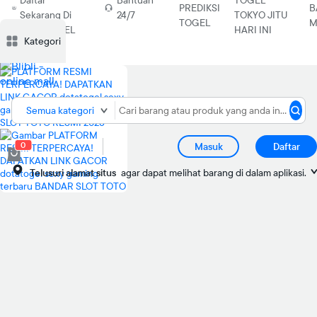
Daftar
Bantuan
TOGEL
PREDIKSI
B
Sekarang Di
24/7
TOKYO JITU
TOGEL
M
DOTATOGEL
HARI INI
Deskripsi
Deskripsi
Ulasan
Ulasan
Diskusi
Diskusi
Rekomendasi
Rekomendasi
Laporkan
Laporkan
Kategori
Semua kategori
0
Masuk
Daftar
Telusuri alamat situs
agar dapat melihat barang di dalam aplikasi.