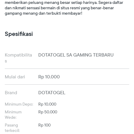
memberikan peluang menang besar setiap harinya. Segera daftar
dan nikmati sensasi bermain di situs resmi yang benar-benar
gampang menang dan terbukti membayar!
Spesifikasi
Kompatibilita
DOTATOGEL SA GAMING TERBARU
s
Mulai dari
Rp 10.000
Brand
DOTATOGEL
Minimum Depo:
Rp 10.000
Minimum
Rp 50.000
Wede:
Pasang
Rp 100
terkecil: