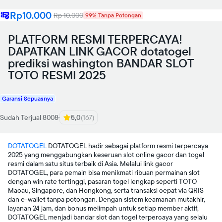
Rp10.000
Rp 10.000
99% Tanpa Potongan
PLATFORM RESMI TERPERCAYA!
DAPATKAN LINK GACOR dotatogel
prediksi washington BANDAR SLOT
TOTO RESMI 2025
Garansi Sepuasnya
Sudah Terjual 8008
5,0
(167)
DOTATOGEL
DOTATOGEL hadir sebagai platform resmi terpercaya
2025 yang menggabungkan keseruan slot online gacor dan togel
resmi dalam satu situs terbaik di Asia. Melalui link gacor
DOTATOGEL, para pemain bisa menikmati ribuan permainan slot
dengan win rate tertinggi, pasaran togel lengkap seperti TOTO
Macau, Singapore, dan Hongkong, serta transaksi cepat via QRIS
dan e-wallet tanpa potongan. Dengan sistem keamanan mutakhir,
layanan 24 jam, dan bonus melimpah untuk setiap member aktif,
DOTATOGEL menjadi bandar slot dan togel terpercaya yang selalu