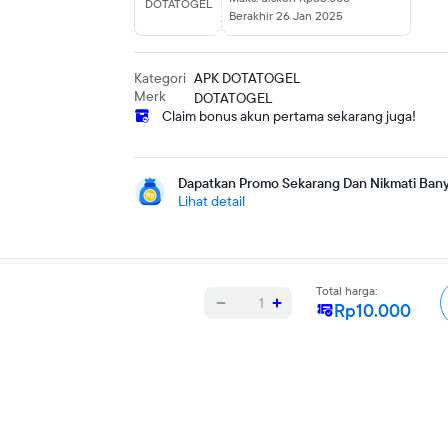
DOTATOGEL
Berakhir 26 Jan 2025
Kategori
APK DOTATOGEL
Merk
DOTATOGEL
Claim bonus akun pertama sekarang juga!
Dapatkan Promo Sekarang Dan Nikmati Ban
Lihat detail
Total harga:
1
Rp10.000