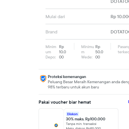
DOTATO
Mulai dari
Rp 10.00
Brand
DOTATO
Minim
Rp
Minimu
Rp
Pasan
um
10.0
m
50.0
terkec
Depo:
00
Wede:
00
Proteksi kemenangan
Peluang Besar Meraih Kemenangan anda deng
98% terbaru untuk akun baru
Pakai voucher biar hemat
Diskon
30% maks. Rp100.000
Tanpa min. transaksi
Maks. diskon Rp85.000