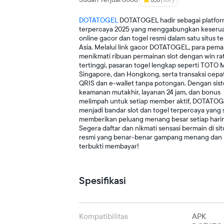
DOTATOGEL
DOTATOGEL hadir sebagai platfor
terpercaya 2025 yang menggabungkan keserua
online gacor dan togel resmi dalam satu situs te
Asia. Melalui link gacor DOTATOGEL, para pemai
menikmati ribuan permainan slot dengan win ra
tertinggi, pasaran togel lengkap seperti TOTO 
Singapore, dan Hongkong, serta transaksi cepat
QRIS dan e-wallet tanpa potongan. Dengan sis
keamanan mutakhir, layanan 24 jam, dan bonus
melimpah untuk setiap member aktif, DOTATO
menjadi bandar slot dan togel terpercaya yang 
memberikan peluang menang besar setiap hari
Segera daftar dan nikmati sensasi bermain di sit
resmi yang benar-benar gampang menang dan
terbukti membayar!
Spesifikasi
Kompatibilitas
APK