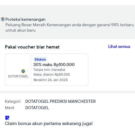
Proteksi kemenangan
Peluang Besar Meraih Kemenangan anda dengan garansi 98% terbaru
untuk akun baru
Pakai voucher biar hemat
Lihat semua
Diskon
30% maks. Rp100.000
Tanpa min. transaksi
Maks. diskon Rp85.000
DOTATOGEL
Berakhir 26 Jan 2025
Kategori
DOTATOGEL PREDIKSI MANCHESTER
Merk
DOTATOGEL
Claim bonus akun pertama sekarang juga!