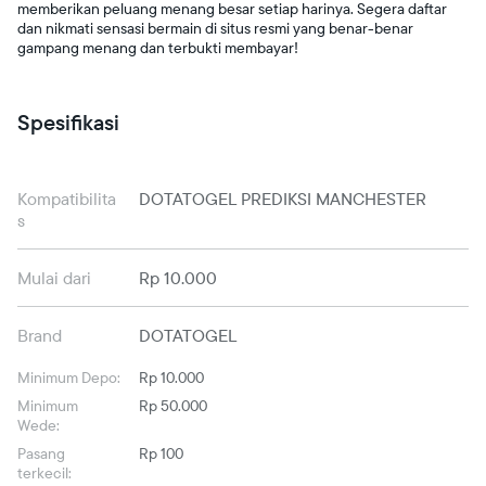
memberikan peluang menang besar setiap harinya. Segera daftar
dan nikmati sensasi bermain di situs resmi yang benar-benar
gampang menang dan terbukti membayar!
Spesifikasi
Kompatibilita
DOTATOGEL PREDIKSI MANCHESTER
s
Mulai dari
Rp 10.000
Brand
DOTATOGEL
Minimum Depo:
Rp 10.000
Minimum
Rp 50.000
Wede:
Pasang
Rp 100
terkecil: