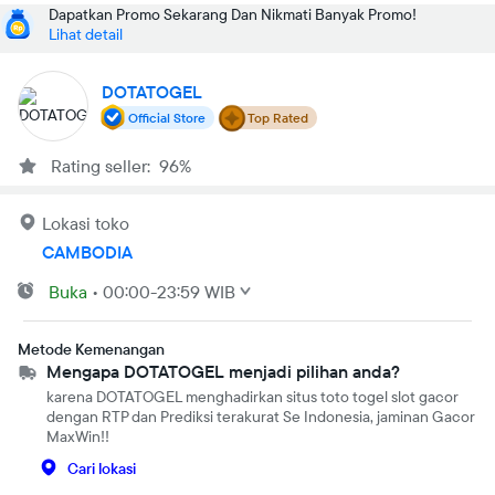
Dapatkan Promo Sekarang Dan Nikmati Banyak Promo!
Lihat detail
DOTATOGEL
Official Store
Top Rated
Rating seller: 96%
Lokasi toko
CAMBODIA
Buka
•
00:00-23:59 WIB
Metode Kemenangan
Mengapa DOTATOGEL menjadi pilihan anda?
karena DOTATOGEL menghadirkan situs toto togel slot gacor
dengan RTP dan Prediksi terakurat Se Indonesia, jaminan Gacor
MaxWin!!
Cari lokasi