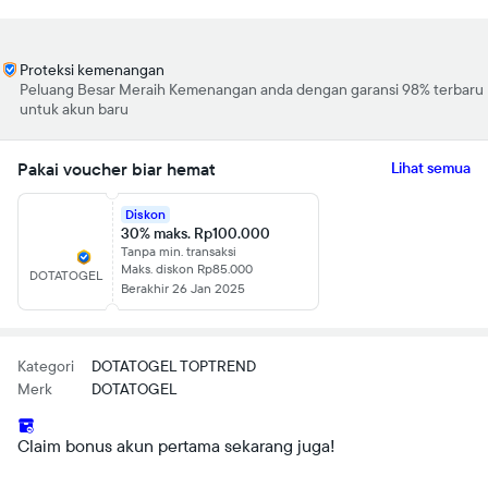
Proteksi kemenangan
Peluang Besar Meraih Kemenangan anda dengan garansi 98% terbaru
untuk akun baru
Pakai voucher biar hemat
Lihat semua
Diskon
30% maks. Rp100.000
Tanpa min. transaksi
Maks. diskon Rp85.000
DOTATOGEL
Berakhir 26 Jan 2025
Kategori
DOTATOGEL TOPTREND
Merk
DOTATOGEL
Claim bonus akun pertama sekarang juga!