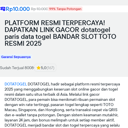
Rp10.000
Rp 10.000
99% Tanpa Potongan
PLATFORM RESMI TERPERCAYA!
DAPATKAN LINK GACOR dotatogel
paris data togel BANDAR SLOT TOTO
RESMI 2025
Garansi Sepuasnya
Sudah Terjual 8008
5,0
(167)
DOTATOGEL
DOTATOGEL hadir sebagai platform resmi terpercaya
2025 yang menggabungkan keseruan slot online gacor dan togel
resmi dalam satu situs terbaik di Asia. Melalui link gacor
DOTATOGEL, para pemain bisa menikmati ribuan permainan slot
dengan win rate tertinggi, pasaran togel lengkap seperti TOTO
Macau, Singapore, dan Hongkong, serta transaksi cepat via QRIS
dan e-wallet tanpa potongan. Dengan sistem keamanan mutakhir,
layanan 24 jam, dan bonus melimpah untuk setiap member aktif,
DOTATOGEL menjadi bandar slot dan togel terpercaya yang selalu