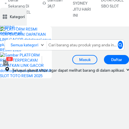
Daftar
Bantuan
DOTATOGEL
SYDNEY
Sekarang Di
24/7
SBO SLOT
JITU HARI
DOTATOGEL
INI
Deskripsi
Deskripsi
Ulasan
Ulasan
Diskusi
Diskusi
Rekomendasi
Rekomendasi
Lapor
Lapor
Kategori
Semua kategori
0
Masuk
Daftar
Telusuri alamat situs
agar dapat melihat barang di dalam aplikasi.