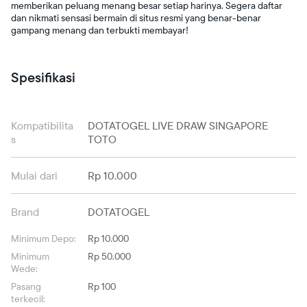
memberikan peluang menang besar setiap harinya. Segera daftar
dan nikmati sensasi bermain di situs resmi yang benar-benar
gampang menang dan terbukti membayar!
Spesifikasi
Kompatibilita
DOTATOGEL LIVE DRAW SINGAPORE
s
TOTO
Mulai dari
Rp 10.000
Brand
DOTATOGEL
Minimum Depo:
Rp 10.000
Minimum
Rp 50.000
Wede:
Pasang
Rp 100
terkecil: