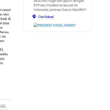
situs toto togel slot gacor dengan
RTP dan Prediksi terakurat Se
Indonesia, jaminan Gacor MaxWin!!
m resmi
n slot
Cari lokasi
rbaik di
n bisa
te
Macau,
 via
tem
GEL
selalu
nya.
us
GEL