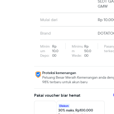
SLOT G
GMW
Mulai dari
Rp 10.00
Brand
DOTATO
Minim
Rp
Minimu
Rp
Pasan
um
10.0
m
50.0
terkec
Depo:
00
Wede:
00
Proteksi kemenangan
Peluang Besar Meraih Kemenangan anda deng
98% terbaru untuk akun baru
Pakai voucher biar hemat
Diskon
30% maks. Rp100.000