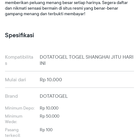
memberikan peluang menang besar setiap harinya. Segera daftar
dan nikmati sensasi bermain di situs resmi yang benar-benar
gampang menang dan terbukti membayar!
Spesifikasi
Kompatibilita
DOTATOGEL TOGEL SHANGHAI JITU HARI
s
INI
Mulai dari
Rp 10.000
Brand
DOTATOGEL
Minimum Depo:
Rp 10.000
Minimum
Rp 50.000
Wede:
Pasang
Rp 100
terkecil: