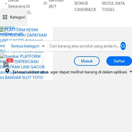
Daftar
Bantuan
BONUS
SEOUL DATA
Sekarang Di
24/7
CASHBACK
TOGEL
DOTATOGEL
Deskripsi
Deskripsi
Ulasan
Ulasan
Diskusi
Diskusi
Rekomendasi
Rekomendasi
Laporkan p
Laporkan p
Kategori
Semua kategori
0
Masuk
Daftar
Telusuri alamat situs
agar dapat melihat barang di dalam aplikasi.