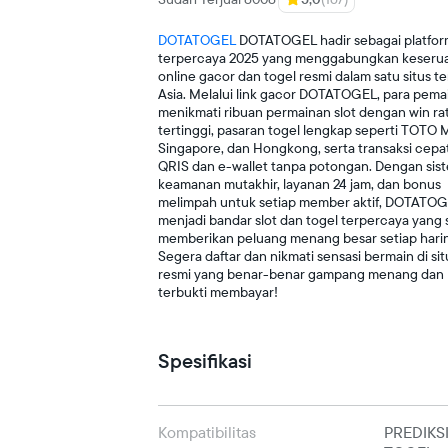
DOTATOGEL
DOTATOGEL hadir sebagai platfor
terpercaya 2025 yang menggabungkan keserua
online gacor dan togel resmi dalam satu situs te
Asia. Melalui link gacor DOTATOGEL, para pemai
menikmati ribuan permainan slot dengan win ra
tertinggi, pasaran togel lengkap seperti TOTO 
Singapore, dan Hongkong, serta transaksi cepat
QRIS dan e-wallet tanpa potongan. Dengan sis
keamanan mutakhir, layanan 24 jam, dan bonus
melimpah untuk setiap member aktif, DOTATO
menjadi bandar slot dan togel terpercaya yang 
memberikan peluang menang besar setiap hari
Segera daftar dan nikmati sensasi bermain di sit
resmi yang benar-benar gampang menang dan
terbukti membayar!
Spesifikasi
Kompatibilitas
PREDIKS