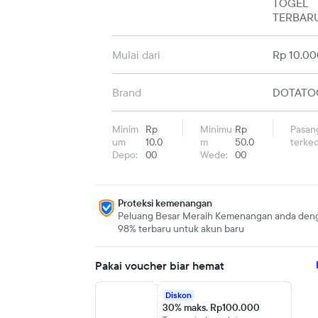
TOGEL
TERBARU
Mulai dari
Rp 10.00
Brand
DOTATO
Minim
Rp
Minimu
Rp
Pasan
um
10.0
m
50.0
terkec
Depo:
00
Wede:
00
Proteksi kemenangan
Peluang Besar Meraih Kemenangan anda deng
98% terbaru untuk akun baru
Pakai voucher biar hemat
Diskon
30% maks. Rp100.000