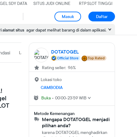
GEL SDY DATA
SITUS JUDI ONLINE
RTP SLOT TINGGI
Masuk
Daftar
i alamat situs
agar dapat melihat barang di dalam aplikasi.
DOTATOGEL
dasi
Laporkan produk
Official Store
Top Rated
Rating seller: 96%
Lokasi toko
CAMBODIA
!
el
Buka
•
00:00-23:59 WIB
SLOT
Metode Kemenangan
Mengapa DOTATOGEL menjadi
pilihan anda?
karena DOTATOGEL menghadirkan