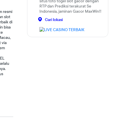
situs toto togel slot gacor dengan
RTP dan Prediksi terakurat Se
Indonesia, jaminan Gacor MaxWin!!
m resmi
n slot
Cari lokasi
rbaik di
n bisa
te
Macau,
 via
tem
GEL
selalu
nya.
us
I