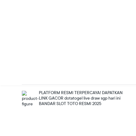
PLATFORM RESMI TERPERCAYA! DAPATKAN
Deskripsi
Ulasan
Diskusi
Rekomendasi
LINK GACOR dotatogel live draw sgp hari ini
BANDAR SLOT TOTO RESMI 2025