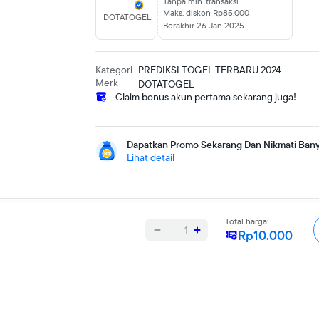
Tanpa min. transaksi
Maks. diskon Rp85.000
DOTATOGEL
Berakhir 26 Jan 2025
Kategori
PREDIKSI TOGEL TERBARU 2024
Merk
DOTATOGEL
Claim bonus akun pertama sekarang juga!
Dapatkan Promo Sekarang Dan Nikmati Ban
Lihat detail
Total harga:
1
Rp10.000