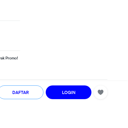
yak Promo!
Laporkan produk
DAFTAR
LOGIN