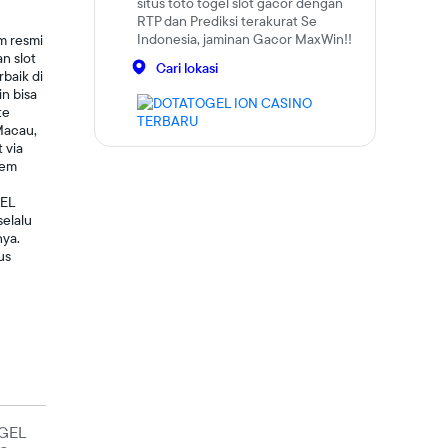
situs toto togel slot gacor dengan
RTP dan Prediksi terakurat Se
Indonesia, jaminan Gacor MaxWin!!
m resmi
n slot
Cari lokasi
rbaik di
n bisa
te
Macau,
 via
tem
GEL
selalu
nya.
us
GEL