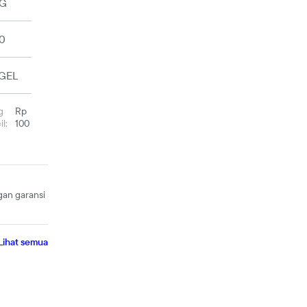
G
0
GEL
g
Rp
il:
100
an garansi
Lihat semua