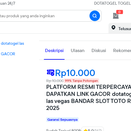
uan 24/7
DOTATOGEL TOGEL
0
Telusur
Deskripsi
Ulasan
Diskusi
Rekomen
Rp10.000
Rp 10.000
99% Tanpa Potongan
PLATFORM RESMI TERPERCAYA
DAPATKAN LINK GACOR dotatog
las vegas BANDAR SLOT TOTO 
2025
Garansi Sepuasnya
Sudah Terjual 8008
5,0
(167)