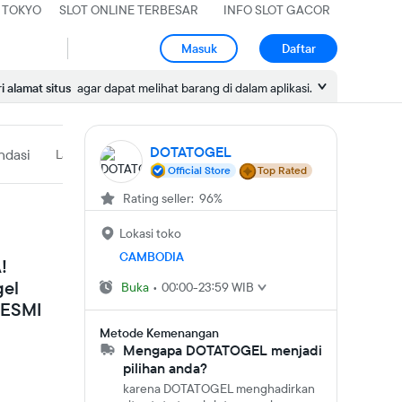
 TOKYO
SLOT ONLINE TERBESAR
INFO SLOT GACOR
Masuk
Daftar
i alamat situs
agar dapat melihat barang di dalam aplikasi.
DOTATOGEL
dasi
Laporkan produk
Official Store
Top Rated
Rating seller: 96%
Lokasi toko
CAMBODIA
!
el
Buka
•
00:00-23:59 WIB
RESMI
Metode Kemenangan
Mengapa DOTATOGEL menjadi
pilihan anda?
karena DOTATOGEL menghadirkan