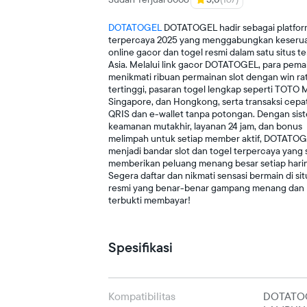
DOTATOGEL
DOTATOGEL hadir sebagai platfor
terpercaya 2025 yang menggabungkan keserua
online gacor dan togel resmi dalam satu situs te
Asia. Melalui link gacor DOTATOGEL, para pemai
menikmati ribuan permainan slot dengan win ra
tertinggi, pasaran togel lengkap seperti TOTO 
Singapore, dan Hongkong, serta transaksi cepat
QRIS dan e-wallet tanpa potongan. Dengan sis
keamanan mutakhir, layanan 24 jam, dan bonus
melimpah untuk setiap member aktif, DOTATO
menjadi bandar slot dan togel terpercaya yang 
memberikan peluang menang besar setiap hari
Segera daftar dan nikmati sensasi bermain di sit
resmi yang benar-benar gampang menang dan
terbukti membayar!
Spesifikasi
Kompatibilitas
DOTATO