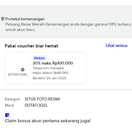
Proteksi kemenangan
Peluang Besar Meraih Kemenangan anda dengan garansi 98% terbaru
untuk akun baru
Pakai voucher biar hemat
Lihat semua
Diskon
30% maks. Rp100.000
Tanpa min. transaksi
Maks. diskon Rp85.000
DOTATOGEL
Berakhir 26 Jan 2025
Kategori
SITUS TOTO RESMI
Merk
DOTATOGEL
Claim bonus akun pertama sekarang juga!