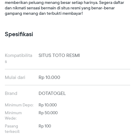
memberikan peluang menang besar setiap harinya. Segera daftar
dan nikmati sensasi bermain di situs resmi yang benar-benar
gampang menang dan terbukti membayar!
Spesifikasi
Kompatibilita
SITUS TOTO RESMI
s
Mulai dari
Rp 10.000
Brand
DOTATOGEL
Minimum Depo:
Rp 10.000
Minimum
Rp 50.000
Wede:
Pasang
Rp 100
terkecil: