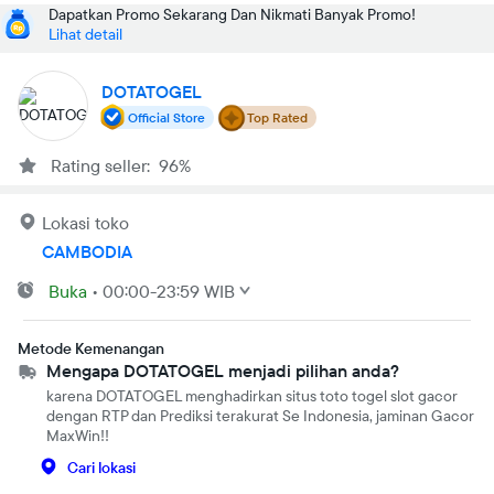
Dapatkan Promo Sekarang Dan Nikmati Banyak Promo!
Lihat detail
DOTATOGEL
Official Store
Top Rated
Rating seller: 96%
Lokasi toko
CAMBODIA
Buka
•
00:00-23:59 WIB
Metode Kemenangan
Mengapa DOTATOGEL menjadi pilihan anda?
karena DOTATOGEL menghadirkan situs toto togel slot gacor
dengan RTP dan Prediksi terakurat Se Indonesia, jaminan Gacor
MaxWin!!
Cari lokasi