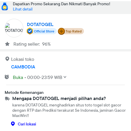
Dapatkan Promo Sekarang Dan Nikmati Banyak Promo!
Lihat detail
DOTATOGEL
Official Store
Top Rated
Rating seller: 96%
Lokasi toko
CAMBODIA
Buka
•
00:00-23:59 WIB
Metode Kemenangan
Mengapa DOTATOGEL menjadi pilihan anda?
karena DOTATOGEL menghadirkan situs toto togel slot gacor
dengan RTP dan Prediksi terakurat Se Indonesia, jaminan Gacor
MaxWin!!
Cari lokasi