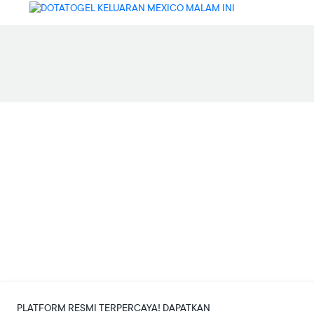
PLATFORM RESMI TERPERCAYA! DAPATKAN