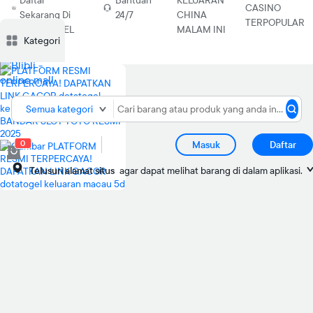
Daftar
Bantuan
KELUARAN
CASINO
Sekarang Di
24/7
CHINA
TERPOPULAR
DOTATOGEL
MALAM INI
Deskripsi
Deskripsi
Ulasan
Ulasan
Diskusi
Diskusi
Rekomendasi
Rekomendasi
Lapo
Lapo
Kategori
Semua kategori
0
Masuk
Daftar
Telusuri alamat situs
agar dapat melihat barang di dalam aplikasi.