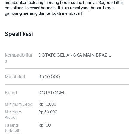
memberikan peluang menang besar setiap harinya. Segera daftar
dan nikmati sensasi bermain di situs resmi yang benar-benar
gampang menang dan terbukti membayar!
Spesifikasi
Kompatibilita
DOTATOGEL ANGKA MAIN BRAZIL
s
Mulai dari
Rp 10.000
Brand
DOTATOGEL
Minimum Depo:
Rp 10.000
Minimum
Rp 50.000
Wede:
Pasang
Rp 100
terkecil: