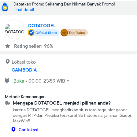
Dapatkan Promo Sekarang Dan Nikmati Banyak Promo!
Lihat detail
DOTATOGEL
Official Store
Top Rated
Rating seller: 96%
Lokasi toko
CAMBODIA
Buka
•
00:00-23:59 WIB
Metode Kemenangan
Mengapa DOTATOGEL menjadi pilihan anda?
karena DOTATOGEL menghadirkan situs toto togel slot gacor
dengan RTP dan Prediksi terakurat Se Indonesia, jaminan Gacor
MaxWin!!
Cari lokasi