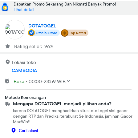
Dapatkan Promo Sekarang Dan Nikmati Banyak Promo!
Lihat detail
DOTATOGEL
Official Store
Top Rated
Rating seller: 96%
Lokasi toko
CAMBODIA
Buka
•
00:00-23:59 WIB
Metode Kemenangan
Mengapa DOTATOGEL menjadi pilihan anda?
karena DOTATOGEL menghadirkan situs toto togel slot gacor
dengan RTP dan Prediksi terakurat Se Indonesia, jaminan Gacor
MaxWin!!
Cari lokasi