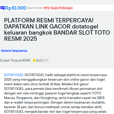
Rp10.000
Rp 10.000
99% Tanpa Potongan
PLATFORM RESMI TERPERCAYA!
DAPATKAN LINK GACOR dotatogel
keluaran bangkok BANDAR SLOT TOTO
RESMI 2025
Garansi Sepuasnya
Sudah Terjual 8008
5,0
(167)
DOTATOGEL
DOTATOGEL hadir sebagai platform resmi terpercaya
2025 yang menggabungkan keseruan slot online gacor dan togel
resmi dalam satu situs terbaik di Asia. Melalui link gacor
DOTATOGEL, para pemain bisa menikmati ribuan permainan slot
dengan win rate tertinggi, pasaran togel lengkap seperti TOTO
Macau, Singapore, dan Hongkong, serta transaksi cepat via QRIS
dan e-wallet tanpa potongan. Dengan sistem keamanan mutakhir,
layanan 24 jam, dan bonus melimpah untuk setiap member aktif,
DOTATOGEL menjadi bandar slot dan togel terpercaya yang selalu