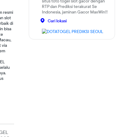
situs toto togel slot gacor dengan
RTP dan Prediksi terakurat Se
Indonesia, jaminan Gacor MaxWin!!
m resmi
n slot
Cari lokasi
rbaik di
n bisa
te
Macau,
 via
tem
GEL
selalu
nya.
us
GEL