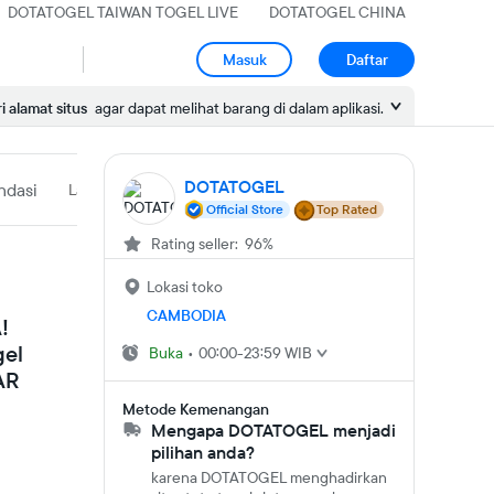
DOTATOGEL TAIWAN TOGEL LIVE
DOTATOGEL CHINA
Masuk
Daftar
i alamat situs
agar dapat melihat barang di dalam aplikasi.
DOTATOGEL
dasi
Laporkan produk
Official Store
Top Rated
Rating seller: 96%
Lokasi toko
CAMBODIA
!
el
Buka
•
00:00-23:59 WIB
AR
Metode Kemenangan
Mengapa DOTATOGEL menjadi
pilihan anda?
karena DOTATOGEL menghadirkan