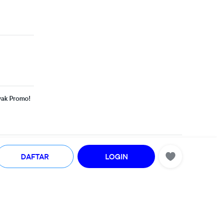
yak Promo!
Laporkan produk
DAFTAR
LOGIN