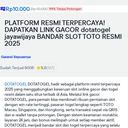
Rp10.000
Rp 10.000
99% Tanpa Potongan
PLATFORM RESMI TERPERCAYA!
DAPATKAN LINK GACOR dotatogel
jayawijaya BANDAR SLOT TOTO RESMI
2025
Garansi Sepuasnya
Sudah Terjual 8008
5,0
(167)
DOTATOGEL
DOTATOGEL hadir sebagai platform resmi terpercaya
2025 yang menggabungkan keseruan slot online gacor dan togel
resmi dalam satu situs terbaik di Asia. Melalui link gacor
DOTATOGEL, para pemain bisa menikmati ribuan permainan slot
dengan win rate tertinggi, pasaran togel lengkap seperti TOTO
Macau, Singapore, dan Hongkong, serta transaksi cepat via QRIS
dan e-wallet tanpa potongan. Dengan sistem keamanan mutakhir,
layanan 24 jam, dan bonus melimpah untuk setiap member aktif,
DOTATOGEL menjadi bandar slot dan togel terpercaya yang selalu