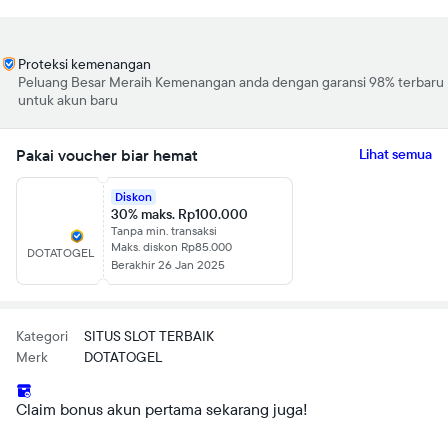
Proteksi kemenangan
Peluang Besar Meraih Kemenangan anda dengan garansi 98% terbaru
untuk akun baru
Pakai voucher biar hemat
Lihat semua
Diskon
30% maks. Rp100.000
Tanpa min. transaksi
Maks. diskon Rp85.000
DOTATOGEL
Berakhir 26 Jan 2025
Kategori
SITUS SLOT TERBAIK
Merk
DOTATOGEL
Claim bonus akun pertama sekarang juga!