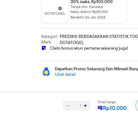
30% maks. Rp100.000
Tanpa min. transaksi
Maks. diskon Rp85.000
DOTATOGEL
Berakhir 26 Jan 2025
Kategori
PREDIKSI BERDASARKAN STATISTIK TO
Merk
DOTATOGEL
Claim bonus akun pertama sekarang juga!
Dapatkan Promo Sekarang Dan Nikmati Ban
Lihat detail
Total harga:
1
Rp10.000