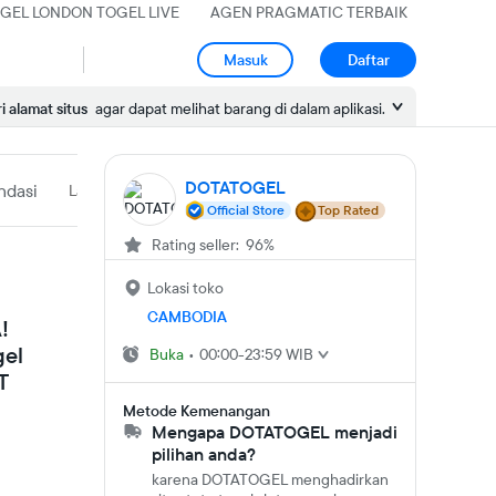
GEL LONDON TOGEL LIVE
AGEN PRAGMATIC TERBAIK
Masuk
Daftar
i alamat situs
agar dapat melihat barang di dalam aplikasi.
DOTATOGEL
dasi
Laporkan produk
Official Store
Top Rated
Rating seller: 96%
Lokasi toko
CAMBODIA
!
el
Buka
•
00:00-23:59 WIB
T
Metode Kemenangan
Mengapa DOTATOGEL menjadi
pilihan anda?
karena DOTATOGEL menghadirkan