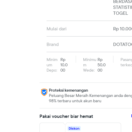
BERDAS
STATISTI
TOGEL
Mulai dari
Rp 10.00
Brand
DOTATO
Minim
Rp
Minimu
Rp
Pasan
um
10.0
m
50.0
terkec
Depo:
00
Wede:
00
Proteksi kemenangan
Peluang Besar Meraih Kemenangan anda deng
98% terbaru untuk akun baru
Pakai voucher biar hemat
Diskon