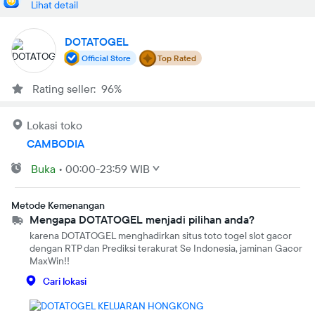
Lihat detail
DOTATOGEL
Official Store
Top Rated
Rating seller: 96%
Lokasi toko
CAMBODIA
Buka
•
00:00-23:59 WIB
Metode Kemenangan
Mengapa DOTATOGEL menjadi pilihan anda?
karena DOTATOGEL menghadirkan situs toto togel slot gacor
dengan RTP dan Prediksi terakurat Se Indonesia, jaminan Gacor
MaxWin!!
Cari lokasi