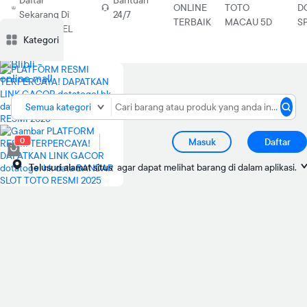
Daftar
Bantuan
ONLINE
TOTO
D
Sekarang Di
24/7
TERBAIK
MACAU 5D
S
DOTATOGEL
Deskripsi
Deskripsi
Ulasan
Ulasan
Diskusi
Diskusi
Rekomendasi
Rekomendasi
Lapork
Lapork
Kategori
Semua kategori
0
Masuk
Daftar
Telusuri alamat situs
agar dapat melihat barang di dalam aplikasi.