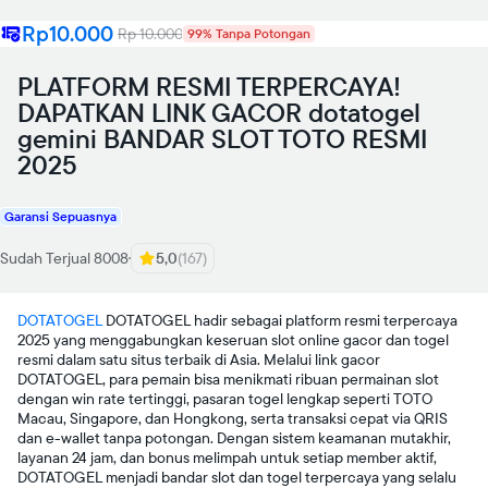
Rp10.000
Rp 10.000
99% Tanpa Potongan
PLATFORM RESMI TERPERCAYA!
DAPATKAN LINK GACOR dotatogel
gemini BANDAR SLOT TOTO RESMI
2025
Garansi Sepuasnya
Sudah Terjual 8008
5,0
(167)
DOTATOGEL
DOTATOGEL hadir sebagai platform resmi terpercaya
2025 yang menggabungkan keseruan slot online gacor dan togel
resmi dalam satu situs terbaik di Asia. Melalui link gacor
DOTATOGEL, para pemain bisa menikmati ribuan permainan slot
dengan win rate tertinggi, pasaran togel lengkap seperti TOTO
Macau, Singapore, dan Hongkong, serta transaksi cepat via QRIS
dan e-wallet tanpa potongan. Dengan sistem keamanan mutakhir,
layanan 24 jam, dan bonus melimpah untuk setiap member aktif,
DOTATOGEL menjadi bandar slot dan togel terpercaya yang selalu