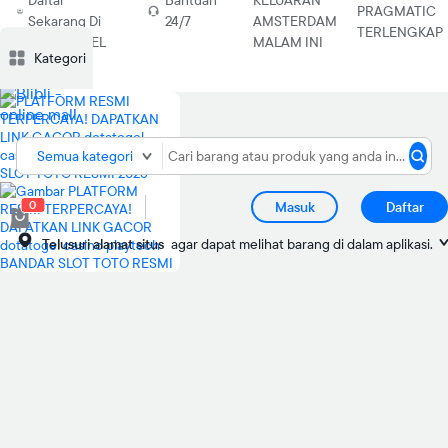
Daftar
Bantuan
KELUARAN
PRAGMATIC
Sekarang Di
24/7
AMSTERDAM
TERLENGKAP
DOTATOGEL
MALAM INI
Deskripsi
Deskripsi
Ulasan
Ulasan
Diskusi
Diskusi
Rekomendasi
Rekomendasi
Lap
Lap
Kategori
Semua kategori
0
Masuk
Daftar
Telusuri alamat situs
agar dapat melihat barang di dalam aplikasi.