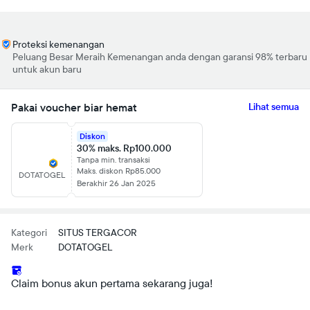
Proteksi kemenangan
Peluang Besar Meraih Kemenangan anda dengan garansi 98% terbaru
untuk akun baru
Pakai voucher biar hemat
Lihat semua
Diskon
30% maks. Rp100.000
Tanpa min. transaksi
Maks. diskon Rp85.000
DOTATOGEL
Berakhir 26 Jan 2025
Kategori
SITUS TERGACOR
Merk
DOTATOGEL
Claim bonus akun pertama sekarang juga!