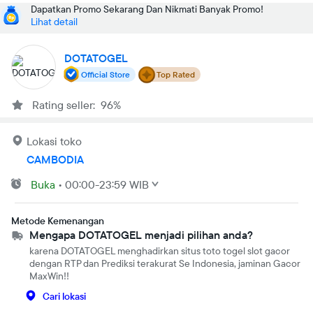
Dapatkan Promo Sekarang Dan Nikmati Banyak Promo!
Lihat detail
DOTATOGEL
Official Store
Top Rated
Rating seller: 96%
Lokasi toko
CAMBODIA
Buka
•
00:00-23:59 WIB
Metode Kemenangan
Mengapa DOTATOGEL menjadi pilihan anda?
karena DOTATOGEL menghadirkan situs toto togel slot gacor
dengan RTP dan Prediksi terakurat Se Indonesia, jaminan Gacor
MaxWin!!
Cari lokasi